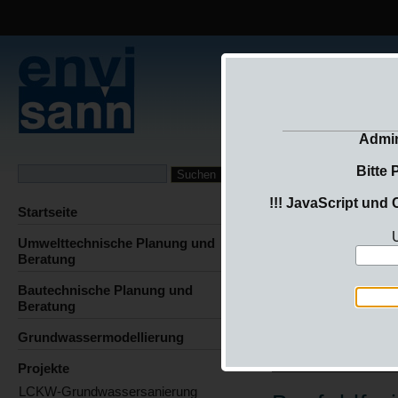
Umwelt- un
Admin
Bitte 
!!! JavaScript und 
Startseite
U
Umwelttechnische Planung und
Beratung
Bautechnische Planung und
Beratung
Grundwassermodellierung
Projekte
LCKW-Grundwassersanierung