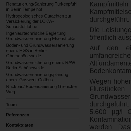
Kampfmitteln
Renaturierung/Sanierung Türkenpfuhl
in Berlin Tempelhof
Kampfmittels
Hydrogeologisches Gutachten zur
durchgeführt.
Versickerung der LCKW-
Schadstofffahne
Die Leistung
Ingenieurtechnische Begleitung
öffentlich au
Grundwassersanierung Elsenstraße
Boden- und Grundwassersanierung
Auf den ei
ehem. HGS in Berlin-
umfangreic
Oberschöneweide
Altfundamen
Grundwassersicherung ehem. RAW
Berlin-Schöneweide
Bodenkontami
Grundwassersanierungsplanung
ehem. Gaswerk Cottbus
Wegen hoher
Rückbau/ Bodensanierung Glienicker
Flurstücke
Weg
Grundwasser
durchgeführt.
Team
5.600 µg/l 
Referenzen
Kontaminatio
Kontaktdaten
werden. Das