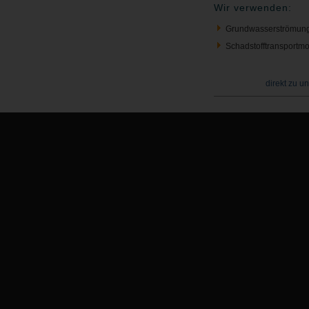
Wir verwenden:
Grundwasserströmun
Schadstofftransportmo
direkt zu u