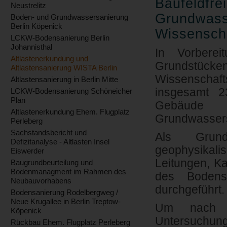
Baufeldfr
Neustrelitz
Grundwass
Boden- und Grundwassersanierung
Berlin Köpenick
Wissenscha
LCKW-Bodensanierung Berlin
Johannisthal
In Vorbere
Altlastenerkundung und
Grundstü
Altlastensanierung WISTA Berlin
Wissenschaf
Altlastensanierung in Berlin Mitte
insgesamt 2
LCKW-Bodensanierung Schöneicher
Plan
Gebäude 
Altlastenerkundung Ehem. Flugplatz
Grundwassers
Perleberg
Sachstandsbericht und
Als Grund
Defizitanalyse - Altlasten Insel
geophysikali
Eiswerder
Leitungen, K
Baugrundbeurteilung und
Bodenmanagment im Rahmen des
des Bodens
Neubauvorhabens
durchgeführt.
Bodensanierung Rodelbergweg /
Neue Krugallee in Berlin Treptow-
Um nach d
Köpenick
Untersuchu
Rückbau Ehem. Flugplatz Perleberg